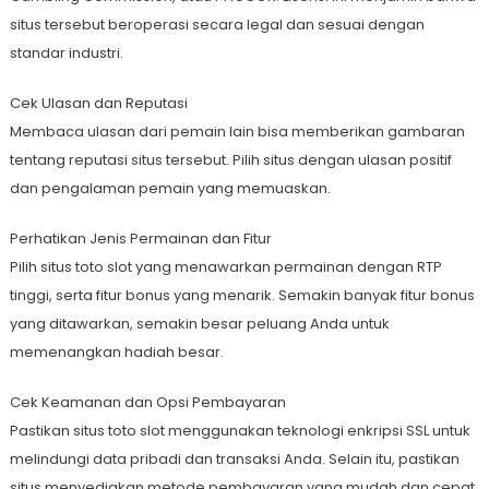
situs tersebut beroperasi secara legal dan sesuai dengan
standar industri.
Cek Ulasan dan Reputasi
Membaca ulasan dari pemain lain bisa memberikan gambaran
tentang reputasi situs tersebut. Pilih situs dengan ulasan positif
dan pengalaman pemain yang memuaskan.
Perhatikan Jenis Permainan dan Fitur
Pilih situs toto slot yang menawarkan permainan dengan RTP
tinggi, serta fitur bonus yang menarik. Semakin banyak fitur bonus
yang ditawarkan, semakin besar peluang Anda untuk
memenangkan hadiah besar.
Cek Keamanan dan Opsi Pembayaran
Pastikan situs toto slot menggunakan teknologi enkripsi SSL untuk
melindungi data pribadi dan transaksi Anda. Selain itu, pastikan
situs menyediakan metode pembayaran yang mudah dan cepat,