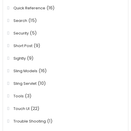
(16)
Quick Reference
(15)
Search
(5)
Security
(9)
Short Post
(9)
Sightly
(16)
Sling Models
(10)
Sling Servlet
(3)
Tools
(22)
Touch UI
(1)
Trouble Shooting