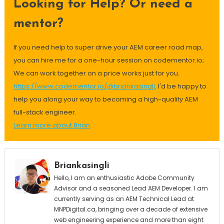
Looking for Help? Or need a
mentor?
If you need help to super drive your AEM career road map,
you can hire me for a one-hour session on codementor.io;
We can work together on a price works just for you.
https://www.codementor.io/@briankasingli
. I'd be happy to
help you along your way to becoming a high-quality AEM
full-stack engineer.
Learn more about Brian
Briankasingli
Hello, I am an enthusiastic Adobe Community
Advisor and a seasoned Lead AEM Developer. I am
currently serving as an AEM Technical Lead at
MNPDigital.ca, bringing over a decade of extensive
web engineering experience and more than eight