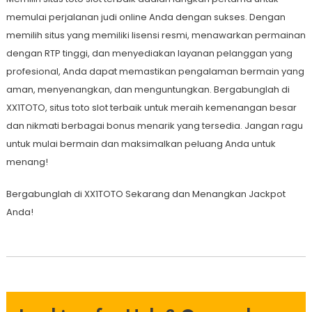
memulai perjalanan judi online Anda dengan sukses. Dengan
memilih situs yang memiliki lisensi resmi, menawarkan permainan
dengan RTP tinggi, dan menyediakan layanan pelanggan yang
profesional, Anda dapat memastikan pengalaman bermain yang
aman, menyenangkan, dan menguntungkan. Bergabunglah di
XX1TOTO, situs toto slot terbaik untuk meraih kemenangan besar
dan nikmati berbagai bonus menarik yang tersedia. Jangan ragu
untuk mulai bermain dan maksimalkan peluang Anda untuk
menang!
Bergabunglah di XX1TOTO Sekarang dan Menangkan Jackpot
Anda!