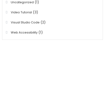
(1)
Uncategorized
(3)
Video Tutorial
(2)
Visual Studio Code
(1)
Web Accessibility