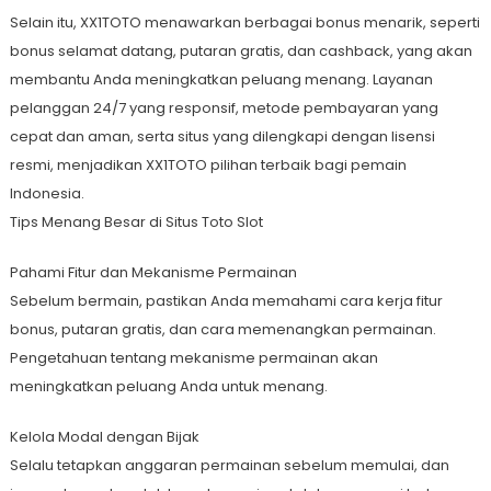
Selain itu, XX1TOTO menawarkan berbagai bonus menarik, seperti
bonus selamat datang, putaran gratis, dan cashback, yang akan
membantu Anda meningkatkan peluang menang. Layanan
pelanggan 24/7 yang responsif, metode pembayaran yang
cepat dan aman, serta situs yang dilengkapi dengan lisensi
resmi, menjadikan XX1TOTO pilihan terbaik bagi pemain
Indonesia.
Tips Menang Besar di Situs Toto Slot
Pahami Fitur dan Mekanisme Permainan
Sebelum bermain, pastikan Anda memahami cara kerja fitur
bonus, putaran gratis, dan cara memenangkan permainan.
Pengetahuan tentang mekanisme permainan akan
meningkatkan peluang Anda untuk menang.
Kelola Modal dengan Bijak
Selalu tetapkan anggaran permainan sebelum memulai, dan