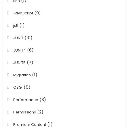
(1)
i18n
(9)
JavaScript
(1)
jstl
(10)
JUNIT
(6)
JUNIT4
(7)
JUNIT5
(1)
Migration
(5)
OSGI
(3)
Performance
(2)
Permissions
(1)
Premium Content