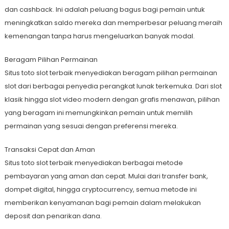
dan cashback. Ini adalah peluang bagus bagi pemain untuk
meningkatkan saldo mereka dan memperbesar peluang meraih
kemenangan tanpa harus mengeluarkan banyak modal.
Beragam Pilihan Permainan
Situs toto slot terbaik menyediakan beragam pilihan permainan
slot dari berbagai penyedia perangkat lunak terkemuka. Dari slot
klasik hingga slot video modern dengan grafis menawan, pilihan
yang beragam ini memungkinkan pemain untuk memilih
permainan yang sesuai dengan preferensi mereka.
Transaksi Cepat dan Aman
Situs toto slot terbaik menyediakan berbagai metode
pembayaran yang aman dan cepat. Mulai dari transfer bank,
dompet digital, hingga cryptocurrency, semua metode ini
memberikan kenyamanan bagi pemain dalam melakukan
deposit dan penarikan dana.